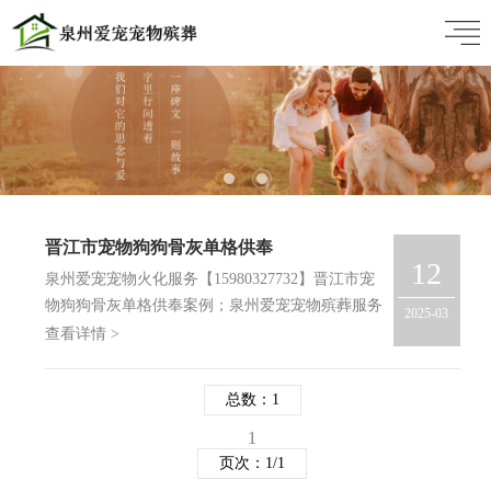
晋江市宠物狗狗骨灰单格供奉
12
泉州爱宠宠物火化服务【15980327732】晋江市宠
物狗狗骨灰单格供奉案例；泉州爱宠宠物殡葬服务
2025-03
是泉州动物火化服务机构，提供集体火化和单独火
查看详情 >
化，有专用善后设备，主人可全程陪同。若宠物主
人无法亲临现场，我们将派车接收小家伙，并提供
总数：1
点火视频，默…
1
页次：1/1