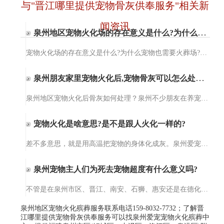
与"晋江哪里提供宠物骨灰供奉服务"相关新
闻资讯
泉州地区宠物火化场的存在意义是什么?为什么宠物也需要火葬场?
宠物火化场的存在意义是什么?为什么宠物也需要火葬场?泉州爱宠宠物火化服务【15980327732】泉州爱宠宠物火化服务提供宠物殡葬、宠物火化、小动物无公害处理、猫咪火化、狗狗火化，包括泉州、晋江、石狮、南安、惠安及…
泉州朋友家里宠物火化后,宠物骨灰可以怎么处理?
泉州地区宠物火化后骨灰如何处理？泉州不少朋友在养宠物后才知道原来宠物意外死亡后可以选择火化处理。但宠物火化后，宠物的骨灰可以做啥用，需要如何处理这个问题就懵逼了，对，这个问题难倒了一部分的人。其实，宠…
宠物火化是啥意思?是不是跟人火化一样的?
差不多意思，就是用高温把宠物的身体化成灰。泉州爱宠宠物火化殡葬服务的设备干净得很，温度能到上千度，一点细菌都留不下。不像土埋会烂在地里，火化完就一小罐骨灰，你想放家里当念想，或者埋在专门的宠物墓园，都…
泉州宠物主人们为死去宠物超度有什么意义吗?
不管是在泉州市区、晋江、南安、石狮、惠安还是在德化、水头，都有不少人会为死去的宠物们做法事超度。那你们知道为死去宠物超度法事的意义在哪里呢？今天，爱宠宠物殡葬服务中心小编就给大家来讲一讲为死去宠物做超…
泉州地区宠物火化殡葬服务联系电话159-8032-7732；了解晋
江哪里提供宠物骨灰供奉服务可以找泉州爱宠宠物火化殡葬中