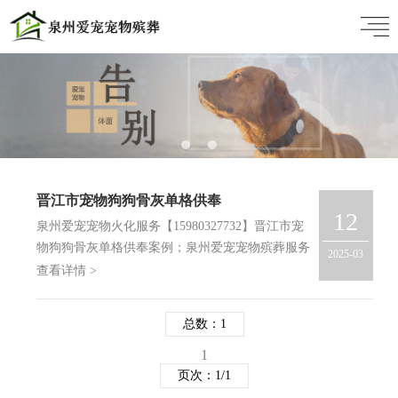
晋江市宠物狗狗骨灰单格供奉
12
泉州爱宠宠物火化服务【15980327732】晋江市宠
物狗狗骨灰单格供奉案例；泉州爱宠宠物殡葬服务
2025-03
是泉州动物火化服务机构，提供集体火化和单独火
查看详情 >
化，有专用善后设备，主人可全程陪同。若宠物主
人无法亲临现场，我们将派车接收小家伙，并提供
总数：1
点火视频，默…
1
页次：1/1