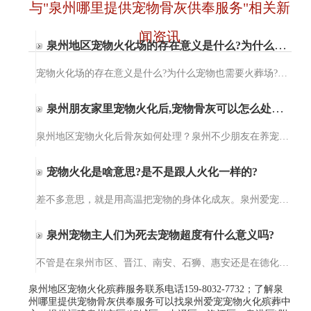
与"泉州哪里提供宠物骨灰供奉服务"相关新
闻资讯
泉州地区宠物火化场的存在意义是什么?为什么宠物也需要火葬场?
宠物火化场的存在意义是什么?为什么宠物也需要火葬场?泉州爱宠宠物火化服务【15980327732】泉州爱宠宠物火化服务提供宠物殡葬、宠物火化、小动物无公害处理、猫咪火化、狗狗火化，包括泉州、晋江、石狮、南安、惠安及…
泉州朋友家里宠物火化后,宠物骨灰可以怎么处理?
泉州地区宠物火化后骨灰如何处理？泉州不少朋友在养宠物后才知道原来宠物意外死亡后可以选择火化处理。但宠物火化后，宠物的骨灰可以做啥用，需要如何处理这个问题就懵逼了，对，这个问题难倒了一部分的人。其实，宠…
宠物火化是啥意思?是不是跟人火化一样的?
差不多意思，就是用高温把宠物的身体化成灰。泉州爱宠宠物火化殡葬服务的设备干净得很，温度能到上千度，一点细菌都留不下。不像土埋会烂在地里，火化完就一小罐骨灰，你想放家里当念想，或者埋在专门的宠物墓园，都…
泉州宠物主人们为死去宠物超度有什么意义吗?
不管是在泉州市区、晋江、南安、石狮、惠安还是在德化、水头，都有不少人会为死去的宠物们做法事超度。那你们知道为死去宠物超度法事的意义在哪里呢？今天，爱宠宠物殡葬服务中心小编就给大家来讲一讲为死去宠物做超…
泉州地区宠物火化殡葬服务联系电话159-8032-7732；了解泉
州哪里提供宠物骨灰供奉服务可以找泉州爱宠宠物火化殡葬中