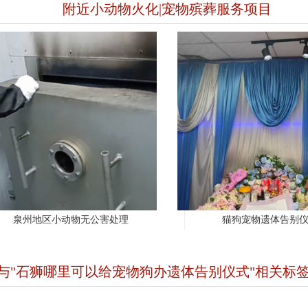
附近小动物火化|宠物殡葬服务项目
泉州地区小动物无公害处理
猫狗宠物遗体告别
与"石狮哪里可以给宠物狗办遗体告别仪式"相关标