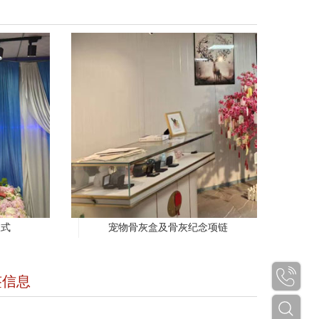
仪式
宠物骨灰盒及骨灰纪念项链
签信息