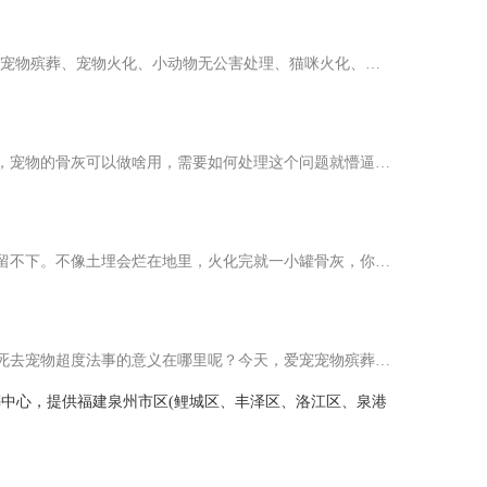
宠物火化场的存在意义是什么?为什么宠物也需要火葬场?泉州爱宠宠物火化服务【15980327732】泉州爱宠宠物火化服务提供宠物殡葬、宠物火化、小动物无公害处理、猫咪火化、狗狗火化，包括泉州、晋江、石狮、南安、惠安及…
泉州地区宠物火化后骨灰如何处理？泉州不少朋友在养宠物后才知道原来宠物意外死亡后可以选择火化处理。但宠物火化后，宠物的骨灰可以做啥用，需要如何处理这个问题就懵逼了，对，这个问题难倒了一部分的人。其实，宠…
差不多意思，就是用高温把宠物的身体化成灰。泉州爱宠宠物火化殡葬服务的设备干净得很，温度能到上千度，一点细菌都留不下。不像土埋会烂在地里，火化完就一小罐骨灰，你想放家里当念想，或者埋在专门的宠物墓园，都…
不管是在泉州市区、晋江、南安、石狮、惠安还是在德化、水头，都有不少人会为死去的宠物们做法事超度。那你们知道为死去宠物超度法事的意义在哪里呢？今天，爱宠宠物殡葬服务中心小编就给大家来讲一讲为死去宠物做超…
殡葬中心，提供福建泉州市区(鲤城区、丰泽区、洛江区、泉港