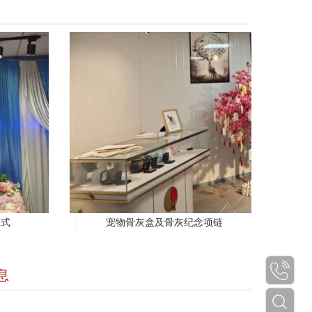
仪式
宠物骨灰盒及骨灰纪念项链
息