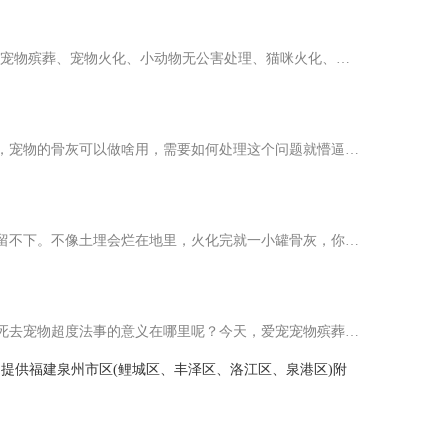
宠物火化场的存在意义是什么?为什么宠物也需要火葬场?泉州爱宠宠物火化服务【15980327732】泉州爱宠宠物火化服务提供宠物殡葬、宠物火化、小动物无公害处理、猫咪火化、狗狗火化，包括泉州、晋江、石狮、南安、惠安及…
泉州地区宠物火化后骨灰如何处理？泉州不少朋友在养宠物后才知道原来宠物意外死亡后可以选择火化处理。但宠物火化后，宠物的骨灰可以做啥用，需要如何处理这个问题就懵逼了，对，这个问题难倒了一部分的人。其实，宠…
差不多意思，就是用高温把宠物的身体化成灰。泉州爱宠宠物火化殡葬服务的设备干净得很，温度能到上千度，一点细菌都留不下。不像土埋会烂在地里，火化完就一小罐骨灰，你想放家里当念想，或者埋在专门的宠物墓园，都…
不管是在泉州市区、晋江、南安、石狮、惠安还是在德化、水头，都有不少人会为死去的宠物们做法事超度。那你们知道为死去宠物超度法事的意义在哪里呢？今天，爱宠宠物殡葬服务中心小编就给大家来讲一讲为死去宠物做超…
心，提供福建泉州市区(鲤城区、丰泽区、洛江区、泉港区)附