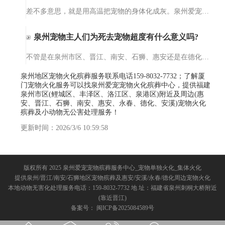
差不多意思，就是用高温把宠物的身体化成灰。泉州爱宠宠物火化殡葬服务的设备干净得很，温度能到上千度，一点细菌都留不下。不像土埋会烂在地里，火化完就一小罐骨灰，你想放家里当念想，或者埋在专门的宠物墓园，都…
泉州宠物主人们为死去宠物超度有什么意义吗?
不管是在泉州市区、晋江、南安、石狮、惠安还是在德化、水头，都有不少人会为死去的宠物们做法事超度。那你们知道为死去宠物超度法事的意义在哪里呢？今天，爱宠宠物殡葬服务中心小编就给大家来讲一讲为死去宠物做超…
泉州地区宠物火化殡葬服务联系电话159-8032-7732；了解厦
门宠物火化服务可以找泉州爱宠宠物火化殡葬中心，提供福建
泉州市区(鲤城区、丰泽区、洛江区、泉港区)附近及周边(惠
安、晋江、石狮、南安、惠安、永春、德化、安溪)宠物火化
殡葬及小动物无公害处理服务！
更新时间：2026/3/6 10:59:58
版权所有 2025 泉州爱宠宠物殡葬服务中心_宠物单独火化_集体火化
提供泉州/晋江/南安/石狮地区宠物殡葬及惠安/安溪/永春/德化周边宠物火化
本地动物无害化处理服务电话：159-8032-7732 地 址：福建省泉州刺桐大桥附近
(靠近晋江)
备案号：
闽ICP备2025084589号