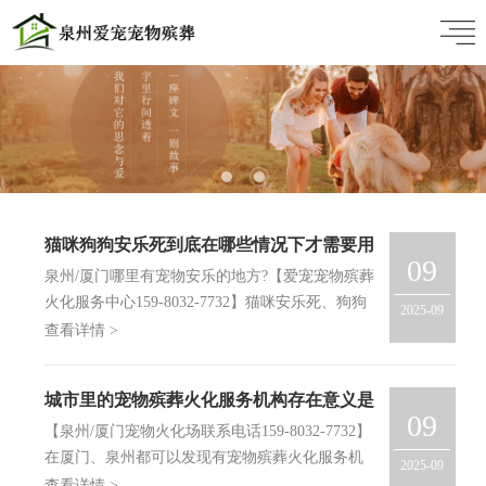
猫咪狗狗安乐死到底在哪些情况下才需要用
09
到?
泉州/厦门哪里有宠物安乐的地方?【爱宠宠物殡葬
火化服务中心159-8032-7732】猫咪安乐死、狗狗
2025-09
安乐死是很多人都不愿面对的，但很多时候又会在
查看详情 >
养宠物的时候不得不面对的。那到底什么情况下才
需要用到宠物安乐呢？是的，当宠物主人看着毛孩
城市里的宠物殡葬火化服务机构存在意义是
子痛苦却无能…
09
什么？
【泉州/厦门宠物火化场联系电话159-8032-7732】
在厦门、泉州都可以发现有宠物殡葬火化服务机
2025-09
构，为什么有人类的火化服务机构，也会存在宠物
查看详情 >