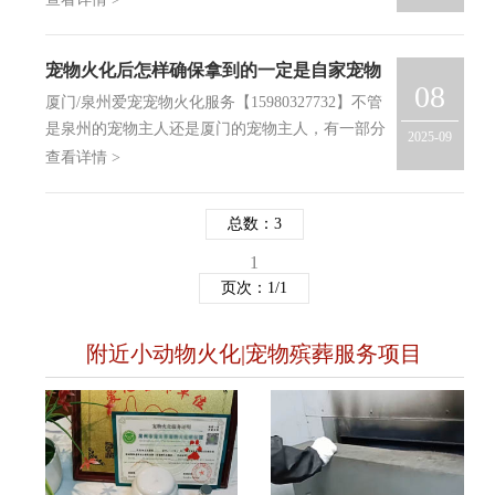
火化殡葬服务中心呢？很多朋友可能对这一块并不
了解，以下爱宠宠物火化服务中心小编就给大家来
宠物火化后怎样确保拿到的一定是自家宠物
讲一讲：
08
的骨灰？
厦门/泉州爱宠宠物火化服务【15980327732】不管
是泉州的宠物主人还是厦门的宠物主人，有一部分
2025-09
人会担心宠物火化后骨灰被混淆,其实宠物主人有
查看详情 >
这样的顾虑是正常的，我们是专业宠物火化机构，
拥有自己的宠物火化场，同时为宠物狗狗、宠物猫
总数：3
咪及其他宠物…
1
页次：1/1
附近小动物火化|宠物殡葬服务项目