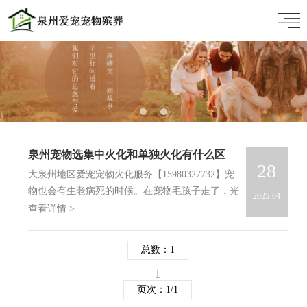
泉州宠物选集中火化和单独火化有什么区
28
别?怎么选不踩坑?
大泉州地区爱宠宠物火化服务【15980327732】宠
物也会有生老病死的时候。在宠物毛孩子走了，光
2025-04
是处理后事就愁得不行，光是火化方式就让人纠结
查看详情 >
——泉州宠物集中火化和单独火化，到底有啥区
别？其实这里面区别还是很多的，以下爱宠宠物火
总数：1
化殡葬服务小编…
1
页次：1/1