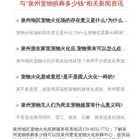
与"泉州宠物殡葬多少钱"相关新闻资讯
泉州地区宠物火化场的存在意义是什么?为什么宠物也需要火葬场?
宠物火化场的存在意义是什么?为什么宠物也需要火葬场?泉州爱宠宠物火化服务【15980327732】泉州爱宠宠物火化服务提供宠物殡葬、宠物火化、小动物无公害处理、猫咪火化、狗狗火化，包括泉州、晋江、石狮、南安、惠安及…
泉州朋友家里宠物火化后,宠物骨灰可以怎么处理?
泉州地区宠物火化后骨灰如何处理？泉州不少朋友在养宠物后才知道原来宠物意外死亡后可以选择火化处理。但宠物火化后，宠物的骨灰可以做啥用，需要如何处理这个问题就懵逼了，对，这个问题难倒了一部分的人。其实，宠…
宠物火化是啥意思?是不是跟人火化一样的?
差不多意思，就是用高温把宠物的身体化成灰。泉州爱宠宠物火化殡葬服务的设备干净得很，温度能到上千度，一点细菌都留不下。不像土埋会烂在地里，火化完就一小罐骨灰，你想放家里当念想，或者埋在专门的宠物墓园，都…
泉州宠物主人们为死去宠物超度有什么意义吗?
不管是在泉州市区、晋江、南安、石狮、惠安还是在德化、水头，都有不少人会为死去的宠物们做法事超度。那你们知道为死去宠物超度法事的意义在哪里呢？今天，爱宠宠物殡葬服务中心小编就给大家来讲一讲为死去宠物做超…
泉州地区宠物火化殡葬服务联系电话159-8032-7732；了解泉
州宠物殡葬多少钱可以找泉州爱宠宠物火化殡葬中心，提供福