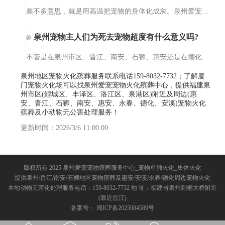
差不多意思，就是用高温把宠物的身体化成灰。泉州爱宠宠物火化殡葬服务的设备干净得很，温度能到上千度，一点细菌都留不下。不像土埋会烂在地里，火化完就一小罐骨灰，你想放家里当念想，或者埋在专门的宠物墓园，都…
泉州宠物主人们为死去宠物超度有什么意义吗?
不管是在泉州市区、晋江、南安、石狮、惠安还是在德化、水头，都有不少人会为死去的宠物们做法事超度。那你们知道为死去宠物超度法事的意义在哪里呢？今天，爱宠宠物殡葬服务中心小编就给大家来讲一讲为死去宠物做超…
泉州地区宠物火化殡葬服务联系电话159-8032-7732；了解厦
门宠物火化场可以找泉州爱宠宠物火化殡葬中心，提供福建泉
州市区(鲤城区、丰泽区、洛江区、泉港区)附近及周边(惠
安、晋江、石狮、南安、惠安、永春、德化、安溪)宠物火化
殡葬及小动物无公害处理服务！
更新时间：2026/3/6 11:00:00
版权所有 2025 泉州爱宠宠物殡葬服务中心_宠物单独火化_集体火化
提供泉州/晋江/南安/石狮地区宠物殡葬及惠安/安溪/永春/德化周边宠物火化
本地动物无害化处理服务电话：159-8032-7732 地 址：福建省泉州刺桐大桥附近
(靠近晋江)
备案号：
闽ICP备2025084589号