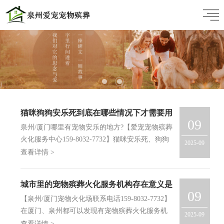
猫咪狗狗安乐死到底在哪些情况下才需要用
09
到?
泉州/厦门哪里有宠物安乐的地方?【爱宠宠物殡葬
火化服务中心159-8032-7732】猫咪安乐死、狗狗
2025-09
安乐死是很多人都不愿面对的，但很多时候又会在
查看详情 >
养宠物的时候不得不面对的。那到底什么情况下才
需要用到宠物安乐呢？是的，当宠物主人看着毛孩
城市里的宠物殡葬火化服务机构存在意义是
子痛苦却无能…
09
什么？
【泉州/厦门宠物火化场联系电话159-8032-7732】
在厦门、泉州都可以发现有宠物殡葬火化服务机
2025-09
构，为什么有人类的火化服务机构，也会存在宠物
查看详情 >