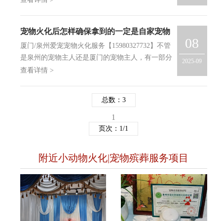
火化殡葬服务中心呢？很多朋友可能对这一块并不
了解，以下爱宠宠物火化服务中心小编就给大家来
宠物火化后怎样确保拿到的一定是自家宠物
讲一讲：
08
的骨灰？
厦门/泉州爱宠宠物火化服务【15980327732】不管
是泉州的宠物主人还是厦门的宠物主人，有一部分
2025-09
人会担心宠物火化后骨灰被混淆,其实宠物主人有
查看详情 >
这样的顾虑是正常的，我们是专业宠物火化机构，
拥有自己的宠物火化场，同时为宠物狗狗、宠物猫
总数：3
咪及其他宠物…
1
页次：1/1
附近小动物火化|宠物殡葬服务项目