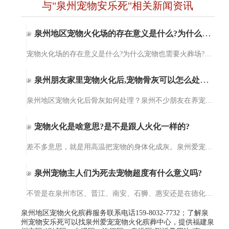
与"泉州宠物安乐死"相关新闻资讯
泉州地区宠物火化场的存在意义是什么?为什么宠物也需要火葬场?
宠物火化场的存在意义是什么?为什么宠物也需要火葬场?泉州爱宠宠物火化服务【15980327732】泉州爱宠宠物火化服务提供宠物殡葬、宠物火化、小动物无公害处理、猫咪火化、狗狗火化，包括泉州、晋江、石狮、南安、惠安及…
泉州朋友家里宠物火化后,宠物骨灰可以怎么处理?
泉州地区宠物火化后骨灰如何处理？泉州不少朋友在养宠物后才知道原来宠物意外死亡后可以选择火化处理。但宠物火化后，宠物的骨灰可以做啥用，需要如何处理这个问题就懵逼了，对，这个问题难倒了一部分的人。其实，宠…
宠物火化是啥意思?是不是跟人火化一样的?
差不多意思，就是用高温把宠物的身体化成灰。泉州爱宠宠物火化殡葬服务的设备干净得很，温度能到上千度，一点细菌都留不下。不像土埋会烂在地里，火化完就一小罐骨灰，你想放家里当念想，或者埋在专门的宠物墓园，都…
泉州宠物主人们为死去宠物超度有什么意义吗?
不管是在泉州市区、晋江、南安、石狮、惠安还是在德化、水头，都有不少人会为死去的宠物们做法事超度。那你们知道为死去宠物超度法事的意义在哪里呢？今天，爱宠宠物殡葬服务中心小编就给大家来讲一讲为死去宠物做超…
泉州地区宠物火化殡葬服务联系电话159-8032-7732；了解泉
州宠物安乐死可以找泉州爱宠宠物火化殡葬中心，提供福建泉