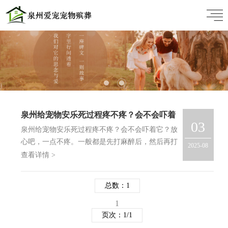
泉州给宠物安乐死过程疼不疼？会不会吓着
03
它？
泉州给宠物安乐死过程疼不疼？会不会吓着它？放
心吧，一点不疼。一般都是先打麻醉后，然后再打
2025-08
安乐的。泉州爱宠宠物殡葬服务提供大泉州地区包
查看详情 >
括鲤城区、丰泽区、洛江区、泉港区、晋江、石
狮、南安、惠安、安溪、永春、德化的宠物安乐死
总数：1
及宠物殡葬服…
1
页次：1/1