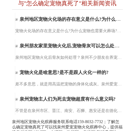
与"怎么确定宠物真死了"相关新闻资讯
泉州地区宠物火化场的存在意义是什么?为什么宠物也需要火葬场?
宠物火化场的存在意义是什么?为什么宠物也需要火葬场?泉州爱宠宠物火化服务【15980327732】泉州爱宠宠物火化服务提供宠物殡葬、宠物火化、小动物无公害处理、猫咪火化、狗狗火化，包括泉州、晋江、石狮、南安、惠安及…
泉州朋友家里宠物火化后,宠物骨灰可以怎么处理?
泉州地区宠物火化后骨灰如何处理？泉州不少朋友在养宠物后才知道原来宠物意外死亡后可以选择火化处理。但宠物火化后，宠物的骨灰可以做啥用，需要如何处理这个问题就懵逼了，对，这个问题难倒了一部分的人。其实，宠…
宠物火化是啥意思?是不是跟人火化一样的?
差不多意思，就是用高温把宠物的身体化成灰。泉州爱宠宠物火化殡葬服务的设备干净得很，温度能到上千度，一点细菌都留不下。不像土埋会烂在地里，火化完就一小罐骨灰，你想放家里当念想，或者埋在专门的宠物墓园，都…
泉州宠物主人们为死去宠物超度有什么意义吗?
不管是在泉州市区、晋江、南安、石狮、惠安还是在德化、水头，都有不少人会为死去的宠物们做法事超度。那你们知道为死去宠物超度法事的意义在哪里呢？今天，爱宠宠物殡葬服务中心小编就给大家来讲一讲为死去宠物做超…
泉州地区宠物火化殡葬服务联系电话159-8032-7732；了解怎
么确定宠物真死了可以找泉州爱宠宠物火化殡葬中心，提供福