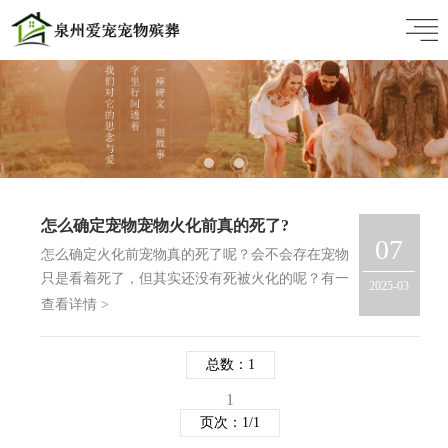
怎么确定宠物宠物火化前真的死了?
07
怎么确定火化前宠物真的死了呢？会不会存在宠物
只是看着死了，但其实还没有死被火化的呢？有一
2025-03
些宠物主人会有这样的担心。当然，这个你可以放
查看详情 >
心，正规机构都会让兽医先做一下专业检查的。就
像人要医生开死亡证明一样，会用仪器测心跳呼
总数：1
吸，确认没生…
1
页次：1/1