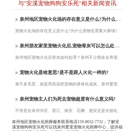
与"安溪宠物狗狗安乐死"相关新闻资讯
泉州地区宠物火化场的存在意义是什么?为什么宠物也需要火葬场?
宠物火化场的存在意义是什么?为什么宠物也需要火葬场?泉州爱宠宠物火化服务【15980327732】泉州爱宠宠物火化服务提供宠物殡葬、宠物火化、小动物无公害处理、猫咪火化、狗狗火化，包括泉州、晋江、石狮、南安、惠安及…
泉州朋友家里宠物火化后,宠物骨灰可以怎么处理?
泉州地区宠物火化后骨灰如何处理？泉州不少朋友在养宠物后才知道原来宠物意外死亡后可以选择火化处理。但宠物火化后，宠物的骨灰可以做啥用，需要如何处理这个问题就懵逼了，对，这个问题难倒了一部分的人。其实，宠…
宠物火化是啥意思?是不是跟人火化一样的?
差不多意思，就是用高温把宠物的身体化成灰。泉州爱宠宠物火化殡葬服务的设备干净得很，温度能到上千度，一点细菌都留不下。不像土埋会烂在地里，火化完就一小罐骨灰，你想放家里当念想，或者埋在专门的宠物墓园，都…
泉州宠物主人们为死去宠物超度有什么意义吗?
不管是在泉州市区、晋江、南安、石狮、惠安还是在德化、水头，都有不少人会为死去的宠物们做法事超度。那你们知道为死去宠物超度法事的意义在哪里呢？今天，爱宠宠物殡葬服务中心小编就给大家来讲一讲为死去宠物做超…
泉州地区宠物火化殡葬服务联系电话159-8032-7732；了解安
溪宠物狗狗安乐死可以找泉州爱宠宠物火化殡葬中心，提供福