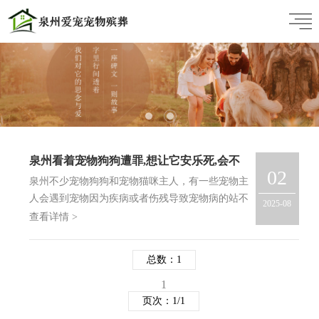
泉州看着宠物狗狗遭罪,想让它安乐死,会不
02
会太狠心了?
泉州不少宠物狗狗和宠物猫咪主人，有一些宠物主
人会遇到宠物因为疾病或者伤残导致宠物病的站不
2025-08
起来，饭也吃不下，然后疼得直哼哼的情况，这时
查看详情 >
的宠物主人是急的团团转。兽医给出确切的说法这
宠物已经没法治了，安乐死是能够让它少受罪。有
总数：1
宠物主人也…
1
页次：1/1