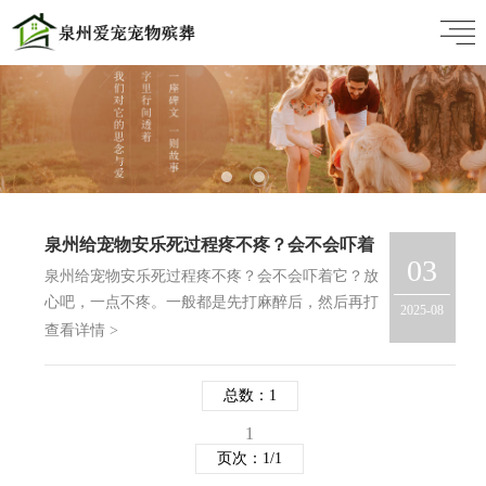
泉州给宠物安乐死过程疼不疼？会不会吓着
03
它？
泉州给宠物安乐死过程疼不疼？会不会吓着它？放
心吧，一点不疼。一般都是先打麻醉后，然后再打
2025-08
安乐的。泉州爱宠宠物殡葬服务提供大泉州地区包
查看详情 >
括鲤城区、丰泽区、洛江区、泉港区、晋江、石
狮、南安、惠安、安溪、永春、德化的宠物安乐死
总数：1
及宠物殡葬服…
1
页次：1/1