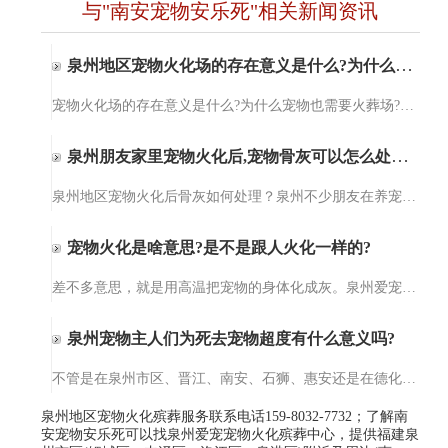
与"南安宠物安乐死"相关新闻资讯
泉州地区宠物火化场的存在意义是什么?为什么宠物也需要火葬场?
宠物火化场的存在意义是什么?为什么宠物也需要火葬场?泉州爱宠宠物火化服务【15980327732】泉州爱宠宠物火化服务提供宠物殡葬、宠物火化、小动物无公害处理、猫咪火化、狗狗火化，包括泉州、晋江、石狮、南安、惠安及…
泉州朋友家里宠物火化后,宠物骨灰可以怎么处理?
泉州地区宠物火化后骨灰如何处理？泉州不少朋友在养宠物后才知道原来宠物意外死亡后可以选择火化处理。但宠物火化后，宠物的骨灰可以做啥用，需要如何处理这个问题就懵逼了，对，这个问题难倒了一部分的人。其实，宠…
宠物火化是啥意思?是不是跟人火化一样的?
差不多意思，就是用高温把宠物的身体化成灰。泉州爱宠宠物火化殡葬服务的设备干净得很，温度能到上千度，一点细菌都留不下。不像土埋会烂在地里，火化完就一小罐骨灰，你想放家里当念想，或者埋在专门的宠物墓园，都…
泉州宠物主人们为死去宠物超度有什么意义吗?
不管是在泉州市区、晋江、南安、石狮、惠安还是在德化、水头，都有不少人会为死去的宠物们做法事超度。那你们知道为死去宠物超度法事的意义在哪里呢？今天，爱宠宠物殡葬服务中心小编就给大家来讲一讲为死去宠物做超…
泉州地区宠物火化殡葬服务联系电话159-8032-7732；了解南
安宠物安乐死可以找泉州爱宠宠物火化殡葬中心，提供福建泉